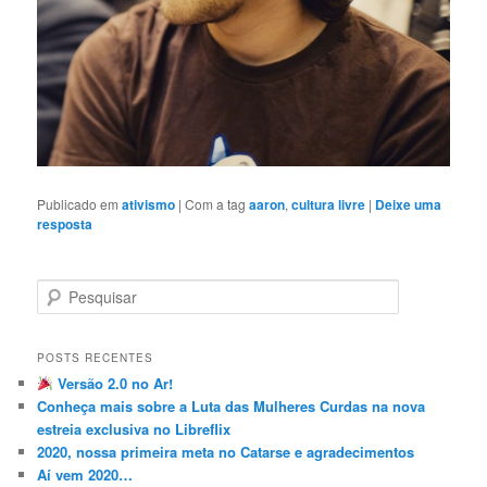
Publicado em
ativismo
|
Com a tag
aaron
,
cultura livre
|
Deixe uma
resposta
P
e
s
q
POSTS RECENTES
u
Versão 2.0 no Ar!
i
Conheça mais sobre a Luta das Mulheres Curdas na nova
s
estreia exclusiva no Libreflix
a
2020, nossa primeira meta no Catarse e agradecimentos
r
Aí vem 2020…