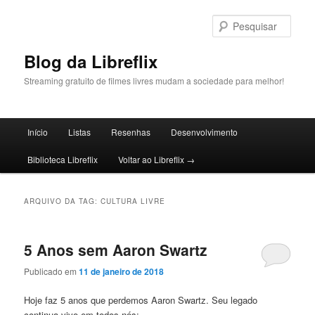
Pular
Pular
para
para
Pesqu
o
o
conteúdo
conteúdo
Blog da Libreflix
principal
secundário
Streaming gratuito de filmes livres mudam a sociedade para melhor!
Menu
Início
Listas
Resenhas
Desenvolvimento
principal
Biblioteca Libreflix
Voltar ao Libreflix →
ARQUIVO DA TAG:
CULTURA LIVRE
5 Anos sem Aaron Swartz
Publicado em
11 de janeiro de 2018
Hoje faz 5 anos que perdemos Aaron Swartz. Seu legado
continua vivo em todos nós: