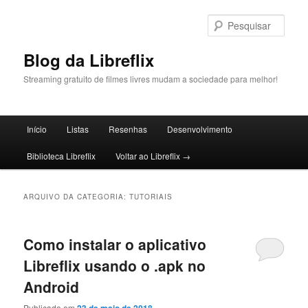
Pular
Pular
para
para
Pesqu
o
o
conteúdo
conteúdo
Blog da Libreflix
principal
secundário
Streaming gratuito de filmes livres mudam a sociedade para melhor!
Menu
Início
Listas
Resenhas
Desenvolvimento
principal
Biblioteca Libreflix
Voltar ao Libreflix →
ARQUIVO DA CATEGORIA:
TUTORIAIS
Como instalar o aplicativo
Libreflix usando o .apk no
Android
Publicado em