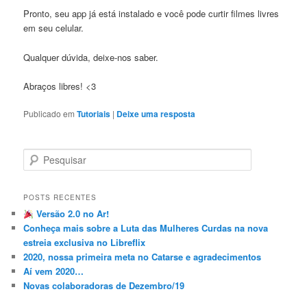
Pronto, seu app já está instalado e você pode curtir filmes livres
em seu celular.
Qualquer dúvida, deixe-nos saber.
Abraços libres! <3
Publicado em
Tutoriais
|
Deixe uma resposta
P
e
s
q
POSTS RECENTES
u
Versão 2.0 no Ar!
i
Conheça mais sobre a Luta das Mulheres Curdas na nova
s
estreia exclusiva no Libreflix
a
2020, nossa primeira meta no Catarse e agradecimentos
r
Aí vem 2020…
Novas colaboradoras de Dezembro/19