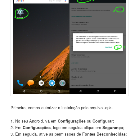
Primeiro, vamos autorizar a instalação pelo arquivo .apk.
1. No seu Android, vá em
Configurações
ou
Configurar
;
2. Em
Configurações
, logo em seguida clique em
Segurança
;
3. Em seguida, ative as permissões de
Fontes Desconhecidas
;