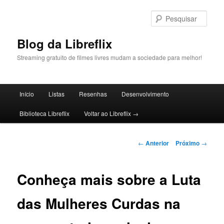
Pular
para
Pesqu
o
conteúdo
Blog da Libreflix
principal
Streaming gratuito de filmes livres mudam a sociedade para melhor!
Menu
Início
Listas
Resenhas
Desenvolvimento
principal
Biblioteca Libreflix
Voltar ao Libreflix →
Navegação
←
Anterior
Próximo
→
de
posts
Conheça mais sobre a Luta
das Mulheres Curdas na