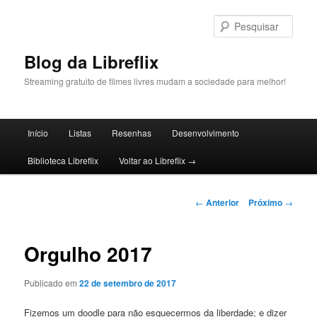
Pular
para
Pesqu
o
conteúdo
Blog da Libreflix
principal
Streaming gratuito de filmes livres mudam a sociedade para melhor!
Menu
Início
Listas
Resenhas
Desenvolvimento
principal
Biblioteca Libreflix
Voltar ao Libreflix →
Navegação
←
Anterior
Próximo
→
de
posts
Orgulho 2017
Publicado em
22 de setembro de 2017
Fizemos um doodle para não esquecermos da liberdade; e dizer