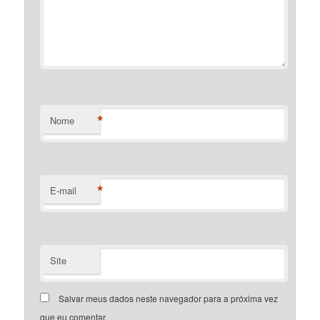
*
Nome
*
E-mail
Site
Salvar meus dados neste navegador para a próxima vez
que eu comentar.