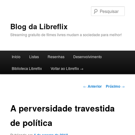
Pular
para
Pesqu
o
conteúdo
Blog da Libreflix
principal
Streaming gratuito de filmes livres mudam a sociedade para melhor!
Menu
Início
Listas
Resenhas
Desenvolvimento
principal
Biblioteca Libreflix
Voltar ao Libreflix →
Navegação
←
Anterior
Próximo
→
de
posts
A perversidade travestida
de política
Publicado em