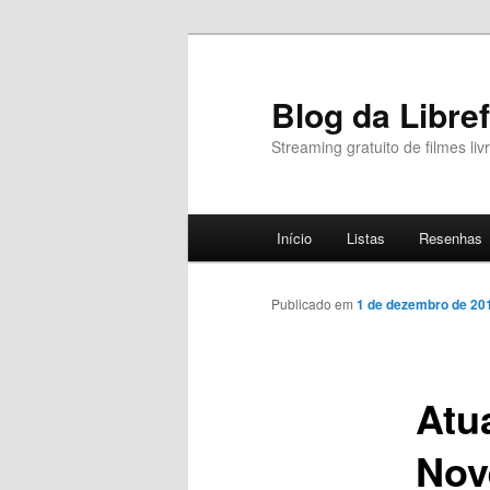
Pular
para
o
Blog da Libref
conteúdo
Streaming gratuito de filmes l
principal
Menu
Início
Listas
Resenhas
principal
Publicado em
1 de dezembro de 20
Atu
Nov