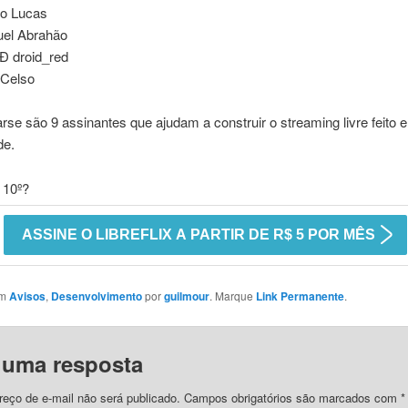
o Lucas
el Abrahão
 droid_red
 Celso
rse são 9 assinantes que ajudam a construir o streaming livre feito 
de.
 10º?
em
Avisos
,
Desenvolvimento
por
guilmour
. Marque
Link Permanente
.
 uma resposta
eço de e-mail não será publicado.
Campos obrigatórios são marcados com
*