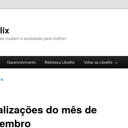
lix
ivres mudam a sociedade para melhor!
Desenvolvimento
Biblioteca Libreflix
Voltar ao Libreflix →
19
alizações do mês de
embro