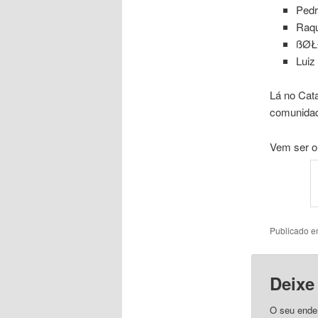
Pedr
Raqu
ßØŁĐ
Luiz
Lá no Cata
comunida
Vem ser o
Publicado 
Deixe
O seu ender