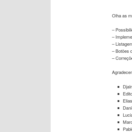
Olha as m
– Possibil
– Impleme
– Listagem
– Botões d
– Correçõ
Agradece
Dja
Edit
Elia
Dani
Luci
Marc
Pabl