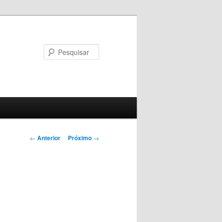
Pesquisar
Navegação
←
Anterior
Próximo
→
de
posts